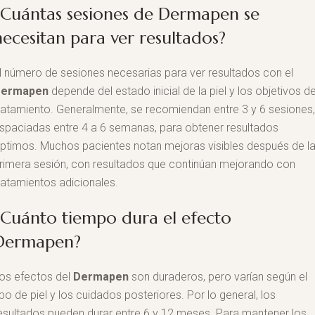
¿Cuántas sesiones de Dermapen se
necesitan para ver resultados?
l número de sesiones necesarias para ver resultados con el
Dermapen
depende del estado inicial de la piel y los objetivos de
ratamiento. Generalmente, se recomiendan entre 3 y 6 sesiones
spaciadas entre 4 a 6 semanas, para obtener resultados
ptimos. Muchos pacientes notan mejoras visibles después de l
rimera sesión, con resultados que continúan mejorando con
ratamientos adicionales.
¿Cuánto tiempo dura el efecto
Dermapen?
os efectos del
Dermapen
son duraderos, pero varían según el
ipo de piel y los cuidados posteriores. Por lo general, los
esultados pueden durar entre 6 y 12 meses. Para mantener los