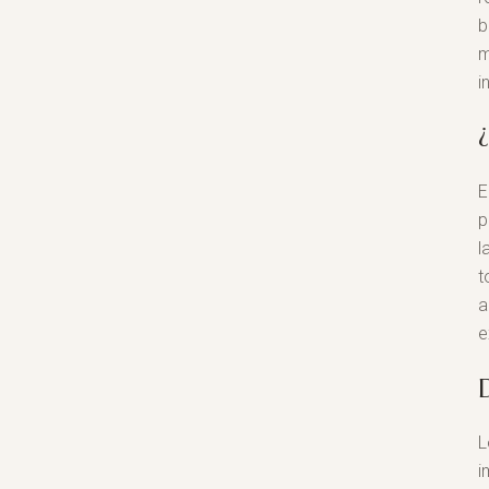
b
m
i
E
p
l
t
a
e
L
i