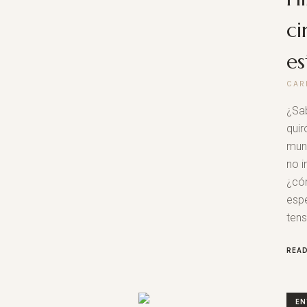
ci
es
CAR
¿Sab
quir
mun
no i
¿có
espe
tens
REA
EN