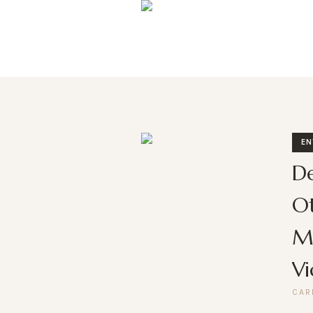
EN
De
Ot
Me
Vi
CAR