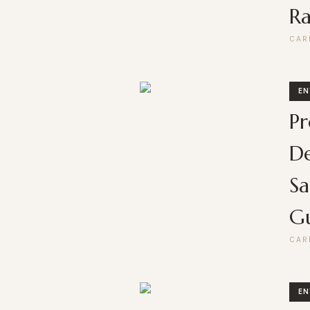
Ra
CAR
EN
Pr
De
Sa
G
CAR
EN