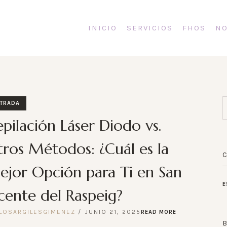
INICIO
SERVICIOS
FHOS
NO
TRADA
pilación Láser Diodo vs.
ros Métodos: ¿Cuál es la
jor Opción para Ti en San
E
cente del Raspeig?
LOSARGILESGIMENEZ
JUNIO 21, 2025
READ MORE