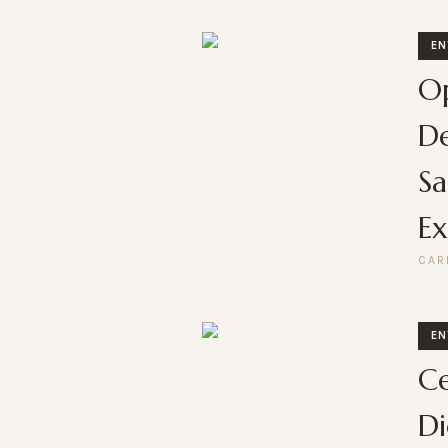
EN
Op
De
Sa
Ex
CAR
EN
Ce
Di