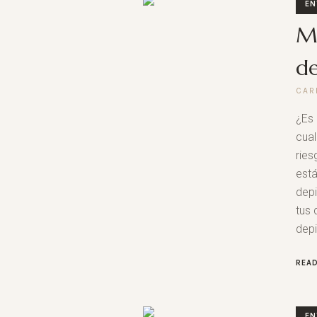
EN
Mi
de
CAR
¿Es 
cual
ries
está
depi
tus 
depi
REA
EN