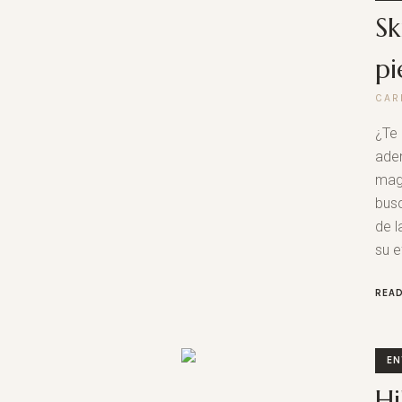
Sk
pi
CAR
¿Te 
aden
magi
busc
de l
su e
REA
EN
Hi