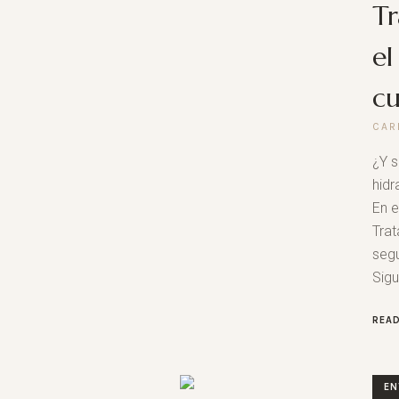
Tr
el
cu
CAR
¿Y s
hidr
En e
Trat
segu
Sigu
REA
EN