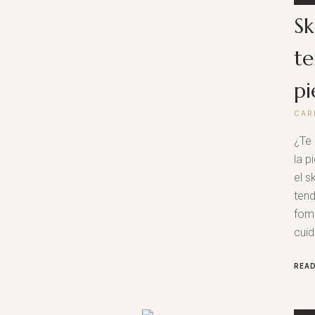
Sk
te
pi
CAR
¿Te 
la p
el s
tend
fome
cuid
REA