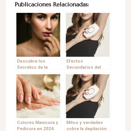
Publicaciones Relacionadas:
Descubre los
Efectos
Secretos de la
Secundarios del
Juventud:
Láser de Diodo
Tratamientos de
Estética Avanzada
que Transformarán
Tu Piel
Colores Manicura y
Mitos y verdades
Pedicura en 2024:
sobre la depilación