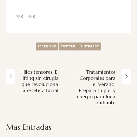
Tendencias y
láser permanente
Consejos
0
0
FACEBOOK
TWITTER
PINTEREST
Hilos tensores: El
Tratamientos
lifting sin cirugía
Corporales para
que revoluciona
el Verano:
la estética facial
Prepara tu piel y
cuerpo para lucir
radiante
Mas Entradas