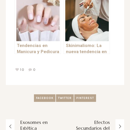
Tratamientos de
Consejos
Estética Avanzada
que Transformarán
Tu Piel
Tendencias en
Skinimalismo: La
Manicura y Pedicura
nueva tendencia en
2024: Uñas Jelly-
cuidado de la piel
Milk
10
0
FACEBOOK
TWITTER
PINTEREST
Exosomes en
Efectos
Estética
Secundarios del