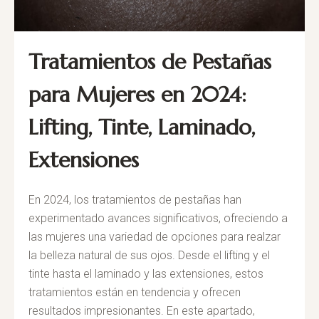
Tratamientos de Pestañas
para Mujeres en 2024:
Lifting, Tinte, Laminado,
Extensiones
En 2024, los tratamientos de pestañas han
experimentado avances significativos, ofreciendo a
las mujeres una variedad de opciones para realzar
la belleza natural de sus ojos. Desde el lifting y el
tinte hasta el laminado y las extensiones, estos
tratamientos están en tendencia y ofrecen
resultados impresionantes. En este apartado,